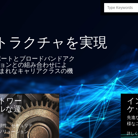
Search
this
site
ラクチャを実現
ポートとブロードバンドアク
ションとの組み合わせによ
まれなキャリアクラスの機
トワー
イ
ルな運
ケ
先進
様な
頼性、セキュリテ
ソリューション。
詳しく