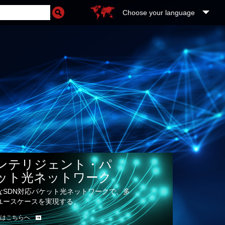
Choose your language
ンテリジェント・パ
ット光ネットワーク
なSDN対応パケット光ネットワークで、多
ユースケースを実現する。
はこちらへ