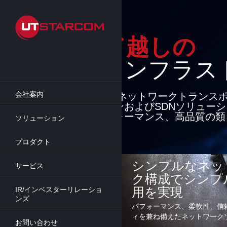
Skip
to
main
content
クラウド越しの
インフラスト
会社案内
最先端のパケットネットワークトランス
セスソリューションおよびSDNソリュー
り、柔軟性、パフォーマンス、高品質の類
ソリューション
能を提供
プロダクト
詳細
シンプルなネッ
サービス
ク構成でシンプ
用を実現
IR/インベスターリレーショ
ンズ
パフォーマンス、柔軟性、信
ィを兼ね備えたネットワーク
お問い合わせ