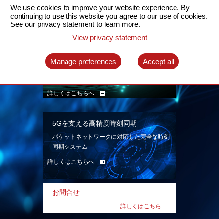
ン。
We use cookies to improve your website experience. By
continuing to use this website you agree to our use of cookies.
詳しくはこちらへ
See our privacy statement to learn more.
View privacy statement
インテリジェント・パケット光ネット
ワーク
Manage preferences
Accept all
先進なSDN対応パケット光ネットワークで、
多様なユースケースを実現する。
詳しくはこちらへ
5Gを支える高精度時刻同期
パケットネットワークに対応した完全な時刻
同期システム
詳しくはこちらへ
お問合せ
詳しくはこちら
へ