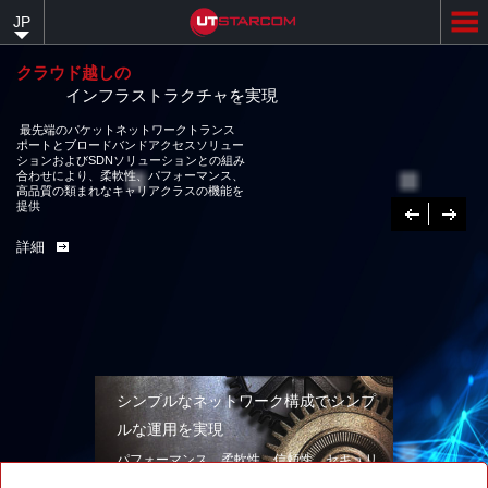
Skip
JP
to
main
content
クラウド越しの
インフラストラクチャを実現
最先端のパケットネットワークトランス
ポートとブロードバンドアクセスソリュー
ションおよびSDNソリューションとの組み
合わせにより、柔軟性、パフォーマンス、
高品質の類まれなキャリアクラスの機能を
提供
Previous
次
へ
詳細
シンプルなネットワーク構成でシンプ
ルな運用を実現
パフォーマンス、柔軟性、信頼性、セキュリ
ティを兼ね備えたネットワークソリューショ