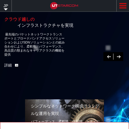
Skip
JP
to
main
content
クラウド越しの
インフラストラクチャを実現
最先端のパケットネットワークトランスポートとブロードバンドアクセス
ソリューションおよびSDNソリューションとの組み合わせにより、柔軟性、
パフォーマンス、高品質の類まれなキャリアクラスの機能を提供
詳細
Previous
次
へ
シンプルなネットワーク構成でシンプ
ルな運用を実現
パフォーマンス、柔軟性、信頼性、セキュリ
ティを兼ね備えたネットワークソリューショ