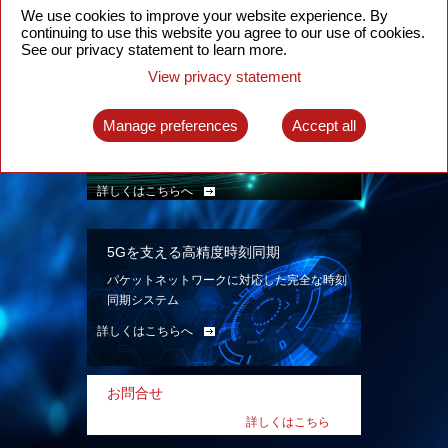
ン。
We use cookies to improve your website experience. By
continuing to use this website you agree to our use of cookies.
詳しくはこちらへ
See our privacy statement to learn more.
View privacy statement
インテリジェント・パケット光ネット
ワーク
Manage preferences
Accept all
先進なSDN対応パケット光ネットワークで、
多様なユースケースを実現する。
詳しくはこちらへ
5Gを支える高精度時刻同期
パケットネットワークに対応した完全な時刻
同期システム
詳しくはこちらへ
お問合せ
詳しくはこちら
へ