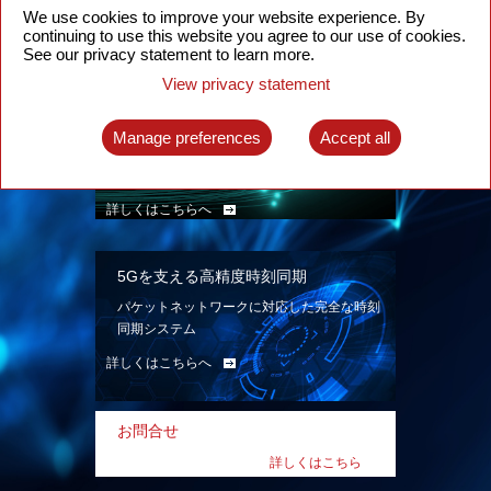
ン。
We use cookies to improve your website experience. By
continuing to use this website you agree to our use of cookies.
詳しくはこちらへ
See our privacy statement to learn more.
View privacy statement
インテリジェント・パケット光ネット
ワーク
Manage preferences
Accept all
先進なSDN対応パケット光ネットワークで、
多様なユースケースを実現する。
詳しくはこちらへ
5Gを支える高精度時刻同期
パケットネットワークに対応した完全な時刻
同期システム
詳しくはこちらへ
お問合せ
詳しくはこちら
へ