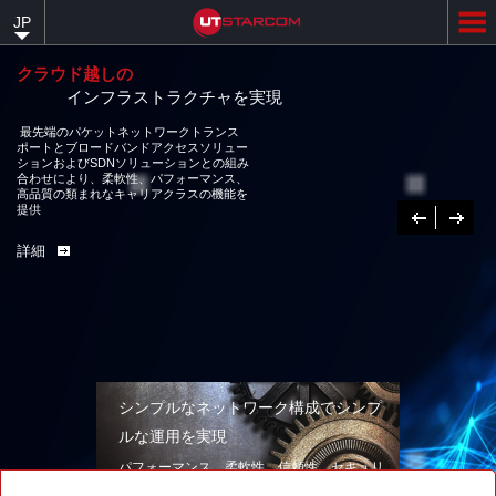
Skip
JP
to
main
content
クラウド越しの
インフラストラクチャを実現
最先端のパケットネットワークトランス
ポートとブロードバンドアクセスソリュー
ションおよびSDNソリューションとの組み
合わせにより、柔軟性、パフォーマンス、
高品質の類まれなキャリアクラスの機能を
提供
Previous
次
へ
詳細
シンプルなネットワーク構成でシンプ
ルな運用を実現
パフォーマンス、柔軟性、信頼性、セキュリ
ティを兼ね備えたネットワークソリューショ