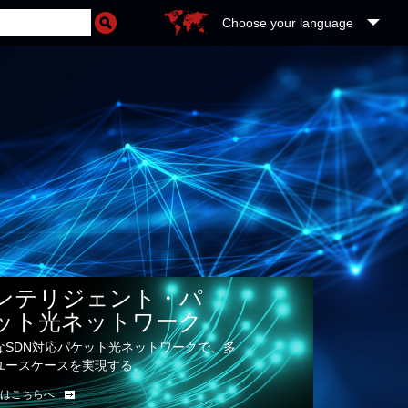
Choose your language
ンテリジェント・パ
ット光ネットワーク
なSDN対応パケット光ネットワークで、多
ユースケースを実現する。
はこちらへ