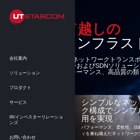
Skip
to
main
content
クラウド越しの
インフラスト
会社案内
最先端のパケットネットワークトランス
セスソリューションおよびSDNソリュー
り、柔軟性、パフォーマンス、高品質の類
ソリューション
能を提供
プロダクト
詳細
シンプルなネッ
サービス
ク構成でシンプ
用を実現
IR/インベスターリレーショ
ンズ
パフォーマンス、柔軟性、信
ィを兼ね備えたネットワーク
お問い合わせ