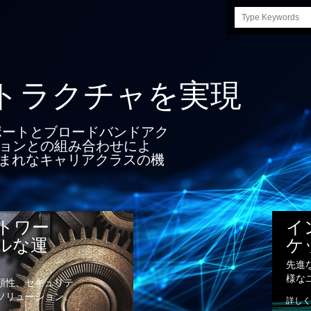
Search
this
site
ラクチャを実現
ポートとブロードバンドアク
ションとの組み合わせによ
まれなキャリアクラスの機
トワー
イ
ルな運
ケ
先進
様な
頼性、セキュリテ
ソリューション。
詳しく