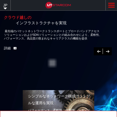
Skip
JP
to
main
content
クラウド越しの
インフラストラクチャを実現
最先端のパケットネットワークトランスポートとブロードバンドアクセス
ソリューションおよびSDNソリューションとの組み合わせにより、柔軟性、
パフォーマンス、高品質の類まれなキャリアクラスの機能を提供
詳細
Previous
次
へ
シンプルなネットワーク構成でシンプ
ルな運用を実現
パフォーマンス、柔軟性、信頼性、セキュリ
ティを兼ね備えたネットワークソリューショ