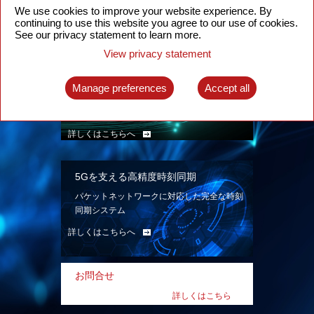
ン。
We use cookies to improve your website experience. By
continuing to use this website you agree to our use of cookies.
詳しくはこちらへ
See our privacy statement to learn more.
View privacy statement
インテリジェント・パケット光ネット
ワーク
Manage preferences
Accept all
先進なSDN対応パケット光ネットワークで、
多様なユースケースを実現する。
詳しくはこちらへ
5Gを支える高精度時刻同期
パケットネットワークに対応した完全な時刻
同期システム
詳しくはこちらへ
お問合せ
詳しくはこちら
へ