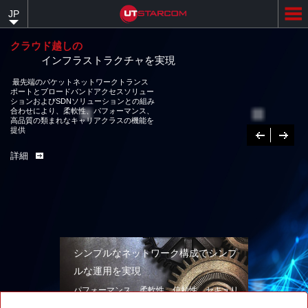
Skip
JP
to
main
content
クラウド越しの
インフラストラクチャを実現
最先端のパケットネットワークトランスポートとブロードバンドアクセス
ソリューションおよびSDNソリューションとの組み合わせにより、柔軟性、
パフォーマンス、高品質の類まれなキャリアクラスの機能を提供
詳細
Previous
次
へ
シンプルなネットワーク構成でシンプ
ルな運用を実現
パフォーマンス、柔軟性、信頼性、セキュリ
ティを兼ね備えたネットワークソリューショ