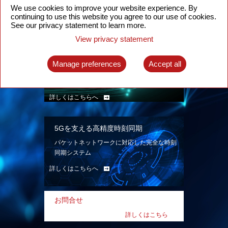
ン。
We use cookies to improve your website experience. By
continuing to use this website you agree to our use of cookies.
詳しくはこちらへ
See our privacy statement to learn more.
View privacy statement
インテリジェント・パケット光ネット
ワーク
Manage preferences
Accept all
先進なSDN対応パケット光ネットワークで、
多様なユースケースを実現する。
詳しくはこちらへ
5Gを支える高精度時刻同期
パケットネットワークに対応した完全な時刻
同期システム
詳しくはこちらへ
お問合せ
詳しくはこちら
へ