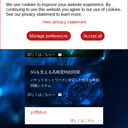
ン。
We use cookies to improve your website experience. By
continuing to use this website you agree to our use of cookies.
詳しくはこちらへ
See our privacy statement to learn more.
View privacy statement
インテリジェント・パケット光ネット
ワーク
Manage preferences
Accept all
先進なSDN対応パケット光ネットワークで、
多様なユースケースを実現する。
詳しくはこちらへ
5Gを支える高精度時刻同期
パケットネットワークに対応した完全な時刻
同期システム
詳しくはこちらへ
お問合せ
詳しくはこちら
へ