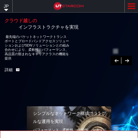
Skip
JP
to
main
content
クラウド越しの
インフラストラクチャを実現
最先端のパケットネットワークトランス
ポートとブロードバンドアクセスソリュー
ションおよびSDNソリューションとの組み
合わせにより、柔軟性、パフォーマンス、
高品質の類まれなキャリアクラスの機能を
提供
Previous
次
へ
詳細
シンプルなネットワーク構成でシンプ
ルな運用を実現
パフォーマンス、柔軟性、信頼性、セキュリ
ティを兼ね備えたネットワークソリューショ