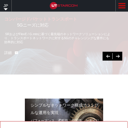
Skip
JP
to
main
content
コンバージドパケットトランスポート
5Gニーズに対応
SRおよびFlexE / G.mtnに基づく最先端のネットワークソリューションによ
り、トランスポートネットワークに対する5Gのチャレンジングな要件にも
効率的に対応
詳細
Previous
次
へ
シンプルなネットワーク構成でシンプ
ルな運用を実現
パフォーマンス、柔軟性、信頼性、セキュリ
ティを兼ね備えたネットワークソリューショ