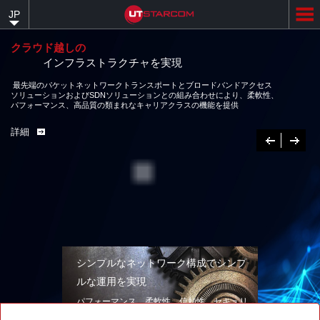
Skip
JP
to
main
content
クラウド越しの
インフラストラクチャを実現
最先端のパケットネットワークトランスポートとブロードバンドアクセス
ソリューションおよびSDNソリューションとの組み合わせにより、柔軟性、
パフォーマンス、高品質の類まれなキャリアクラスの機能を提供
詳細
Previous
次
へ
シンプルなネットワーク構成でシンプ
ルな運用を実現
パフォーマンス、柔軟性、信頼性、セキュリ
ティを兼ね備えたネットワークソリューショ