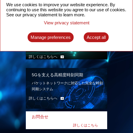
ン。
We use cookies to improve your website experience. By
continuing to use this website you agree to our use of cookies.
詳しくはこちらへ
See our privacy statement to learn more.
View privacy statement
インテリジェント・パケット光ネット
ワーク
Manage preferences
Accept all
先進なSDN対応パケット光ネットワークで、
多様なユースケースを実現する。
詳しくはこちらへ
5Gを支える高精度時刻同期
パケットネットワークに対応した完全な時刻
同期システム
詳しくはこちらへ
お問合せ
詳しくはこちら
へ