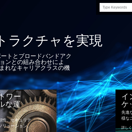
Search
this
site
ラクチャを実現
ポートとブロードバンドアク
ションとの組み合わせによ
まれなキャリアクラスの機
トワー
イ
ルな運
ケ
先進
様な
頼性、セキュリテ
ソリューション。
詳しく