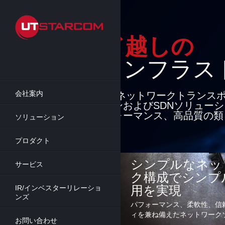
Skip
to
main
content
クラウド越しの
インフラスト
会社案内
最先端のパケットネットワークトランス
セスソリューションおよびSDNソリュー
り、柔軟性、パフォーマンス、高品質の類
ソリューション
能を提供
プロダクト
詳細
シンプルなネッ
サービス
ク構成でシンプ
用を実現
IR/インベスターリレーショ
ンズ
パフォーマンス、柔軟性、信
ィを兼ね備えたネットワーク
お問い合わせ