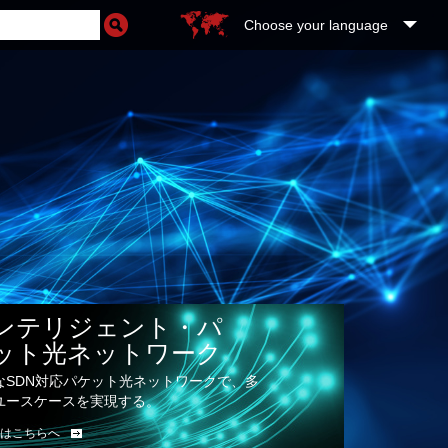
Choose your language
ンテリジェント・パ
ット光ネットワーク
なSDN対応パケット光ネットワークで、多
ユースケースを実現する。
はこちらへ