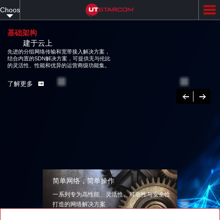
Skip
Choose
to
main
your
content
基础架构
建于云上
language
先进的分组网络传输和宽带接入解决方案，
结合内置的SDN解决方案，可提供无与伦比
的灵活性、性能和优异的运营商级功能集。
了解更多
Previous
下
一
个
简单网络，简单操作
一系列专为高性能、灵活性、可靠性与安全性
打造的网络解决方案
了解更多