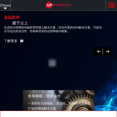
Skip
Choose
to
main
your
content
基础架构
建于云上
language
先进的分组网络传输和宽带接入解决方案，结合内置的SDN解决方案，可提供
无与伦比的灵活性、性能和优异的运营商级功能集。
了解更多
Previous
下
一
个
简单网络，简单操作
一系列专为高性能、灵活性、可靠性与安全性
打造的网络解决方案
了解更多