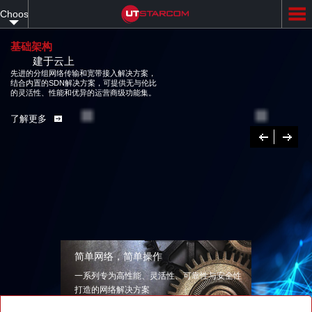
Skip
Choose
to
main
your
content
基础架构
建于云上
language
先进的分组网络传输和宽带接入解决方案，
结合内置的SDN解决方案，可提供无与伦比
的灵活性、性能和优异的运营商级功能集。
了解更多
Previous
下
一
个
简单网络，简单操作
一系列专为高性能、灵活性、可靠性与安全性
打造的网络解决方案
了解更多