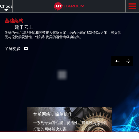
Skip
Choose
to
main
your
content
基础架构
建于云上
language
先进的分组网络传输和宽带接入解决方案，结合内置的SDN解决方案，可提供
无与伦比的灵活性、性能和优异的运营商级功能集。
了解更多
Previous
下
一
个
简单网络，简单操作
一系列专为高性能、灵活性、可靠性与安全性
打造的网络解决方案
了解更多