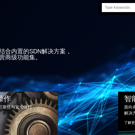
Search
this
site
结合内置的SDN解决方案，
营商级功能集。
操作
智
可靠性与安全性打
面向
解决
了解更