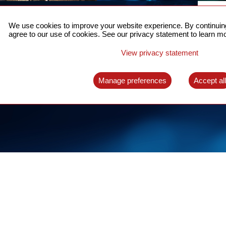
面向5G的精确时间同步
联
We use cookies to improve your website experience. By continuing
针对分组网络的时间同步提供完整的解决方案
了解更
agree to our use of cookies. See our privacy statement to learn mo
了解更多
View privacy statement
Manage preferences
Accept al