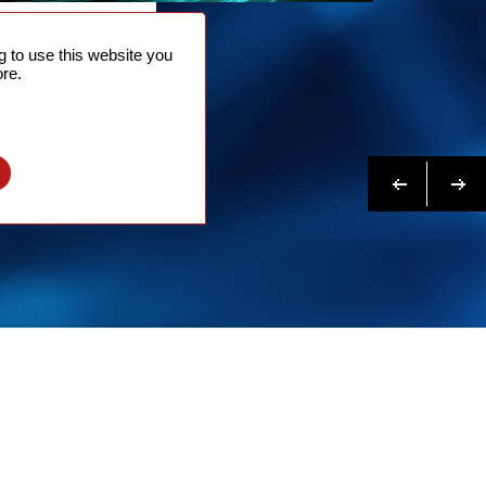
系我们
 to use this website you
多
re.
Previous
下一
l
个