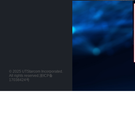
© 2025 UTStarcom Incorporated.
All rights reserved.
浙ICP备
17038424号