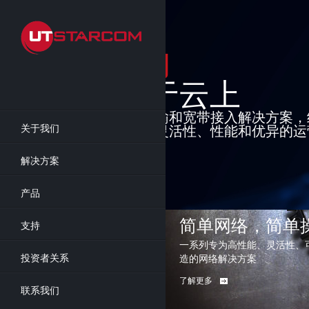
Skip
to
main
content
基础架构
建于云上
先进的分组网络传输和宽带接入解决方案，
关于我们
可提供无与伦比的灵活性、性能和优异的运
了解更多
解决方案
产品
简单网络，简单
支持
一系列专为高性能、灵活性、
投资者关系
造的网络解决方案
了解更多
联系我们