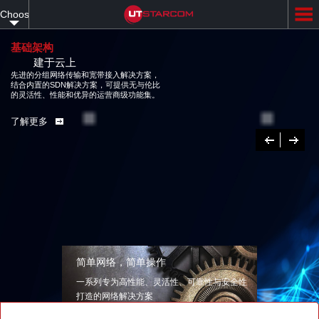
Skip
Choose
to
main
your
content
基础架构
建于云上
language
先进的分组网络传输和宽带接入解决方案，
结合内置的SDN解决方案，可提供无与伦比
的灵活性、性能和优异的运营商级功能集。
了解更多
Previous
下
一
个
简单网络，简单操作
一系列专为高性能、灵活性、可靠性与安全性
打造的网络解决方案
了解更多