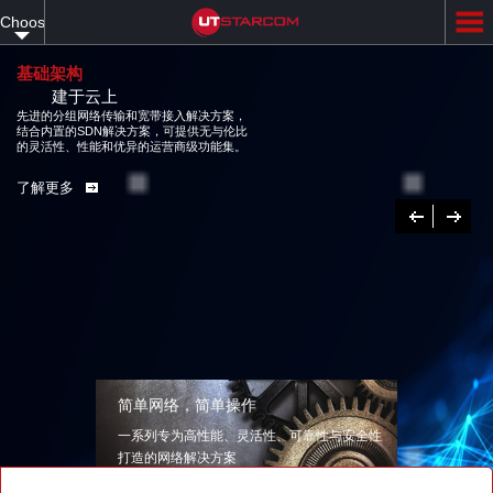
Skip
Choose
to
main
your
content
基础架构
建于云上
language
先进的分组网络传输和宽带接入解决方案，结合内置的SDN解决方案，可提供
无与伦比的灵活性、性能和优异的运营商级功能集。
了解更多
Previous
下
一
个
简单网络，简单操作
一系列专为高性能、灵活性、可靠性与安全性
打造的网络解决方案
了解更多