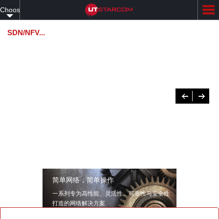
Skip
Choose
to
main
your
content
SDN/NFV...
...一体化解决方案
language
先进的SDN平台，可实现传输网络变革，创建敏捷、自动化、可编程、面向未
来的网络基础架构。
了解更多
Previous
下
一
个
简单网络，简单操作
一系列专为高性能、灵活性、可靠性与安全性
打造的网络解决方案
了解更多