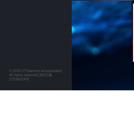
© 2025 UTStarcom Incorporated.
All rights reserved.
浙ICP备
17038424号