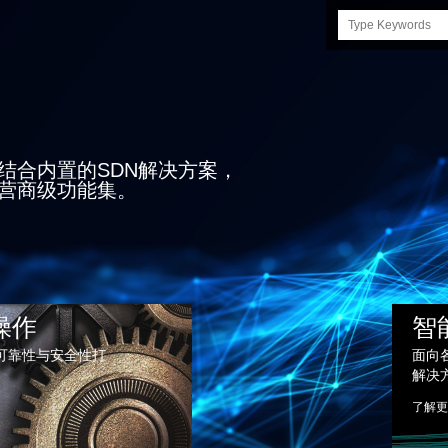
Search
this
site
构
云上
传输和宽带接入解决方案，结合内置的
，可提供无与伦比的灵活性、性能和优异的
。
操作
智
可靠性与安全性打
面向
解决
了解更