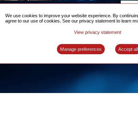
面向5G的精确时间同步
联
We use cookies to improve your website experience. By continuing
针对分组网络的时间同步提供完整的解决方案
了解更
agree to our use of cookies. See our privacy statement to learn mo
了解更多
View privacy statement
Manage preferences
Accept al