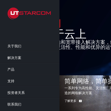
Skip
to
main
content
基础架
建于
先进的分组网络
关于我们
SDN解决方案
运营商级功能集
解决方案
了解更多
产品
简单网络，简单
支持
一系列专为高性能、灵活性、
投资者关系
造的网络解决方案
了解更多
联系我们