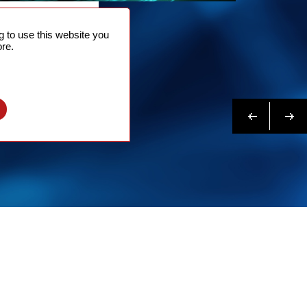
系我们
 to use this website you
多
re.
Previous
下一
l
个