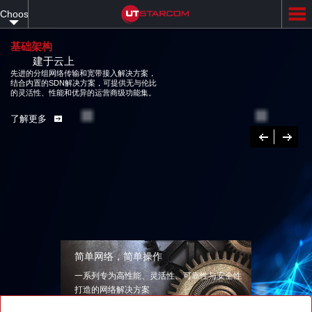
Skip
Choose
to
main
your
content
基础架构
建于云上
language
先进的分组网络传输和宽带接入解决方案，
结合内置的SDN解决方案，可提供无与伦比
的灵活性、性能和优异的运营商级功能集。
了解更多
Previous
下
一
个
简单网络，简单操作
一系列专为高性能、灵活性、可靠性与安全性
打造的网络解决方案
了解更多