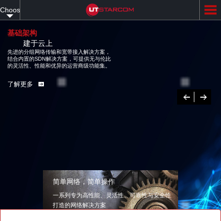
Skip
Choose
to
main
your
content
基础架构
建于云上
language
先进的分组网络传输和宽带接入解决方案，
结合内置的SDN解决方案，可提供无与伦比
的灵活性、性能和优异的运营商级功能集。
了解更多
Previous
下
一
个
简单网络，简单操作
一系列专为高性能、灵活性、可靠性与安全性
打造的网络解决方案
了解更多